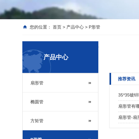
您的位置：
首页
>
产品中心
>
P形管
.
产品中心
推荐资讯
扇形管
35*35
椭圆管
扇形管有哪
扇形管-
方矩管