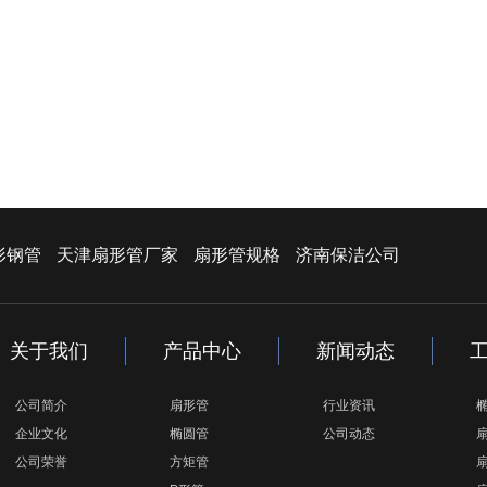
形钢管
天津扇形管厂家
扇形管规格
济南保洁公司
关于我们
产品中心
新闻动态
公司简介
扇形管
行业资讯
企业文化
椭圆管
公司动态
公司荣誉
方矩管