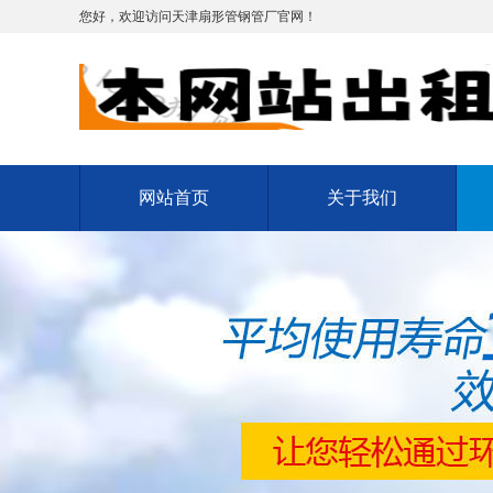
您好，欢迎访问天津扇形管钢管厂官网！
网站首页
关于我们