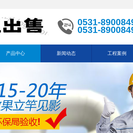
0531-890084
0531-890084
产品中心
新闻动态
工程案例