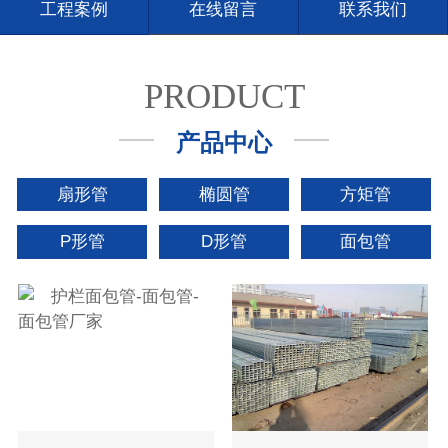
工程案例
在线留言
联系我们
PRODUCT
产品中心
扇形管
椭圆管
方矩管
P形管
D形管
面包管