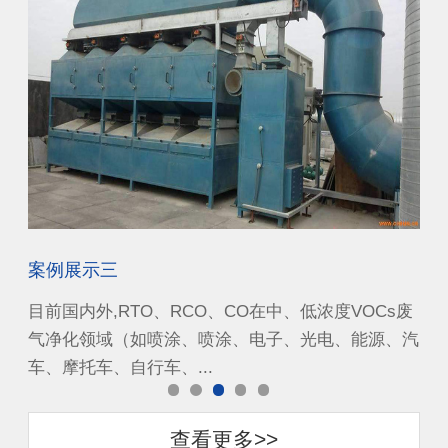
案例展示三
案
s废
目前国内外,RTO、RCO、CO在中、低浓度VOCs废
目
、汽
气净化领域（如喷涂、喷涂、电子、光电、能源、汽
气
车、摩托车、自行车、...
车
查看更多>>