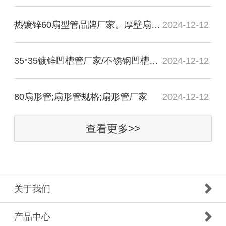
热镀锌60扇型管品牌厂家。厚壁扇形管的特点
2024-12-12
35*35镀锌凹槽管厂家/不锈钢凹槽管 厚壁凹槽钢厂家
2024-12-12
80扇形管;扇形管规格;扇形管厂家
2024-12-12
查看更多>>
关于我们
产品中心